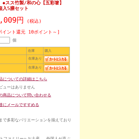
】◆スス竹製/和の心【五彩箸】
箱入5膳セット
,009円
(税込)
ポイント還元 10ポイント～]
個
在庫
購入
在庫あり
在庫あり
品についての詳細はこちら
ビューはありません
の商品について問い合わせる
達にメールですすめる
トまで多彩なバリエーションを揃えており
トファミリーへお土産、 外国人が喜ぶ