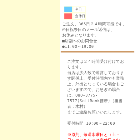
今日
定休日
ご注文、365日２４時間可能です。
※日祝祭日のメール返信は、
お休みとなります。
■店舗へのお問合せ
●11:00～19:00
ご注文は２４時間受け付けてお
ります。
当店は少人数で運営しておりま
す関係上、受付時間内でも業務
上、外出となっている場合もご
ざいますので、お急ぎの場合
は、080-3775-
7577(SoftBank携帯)（担当
者：木村）
までご連絡お願いいたします。
受付時間 10:00－22:00
※原則、毎週水曜日と（土・