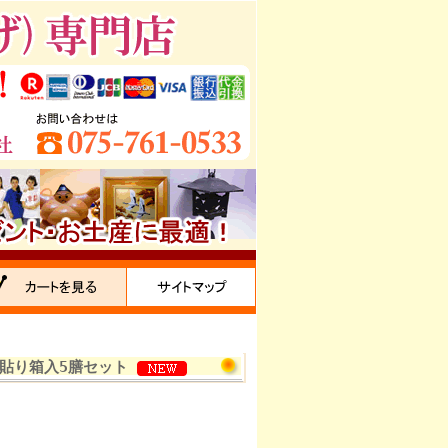
黒貼り箱入5膳セット