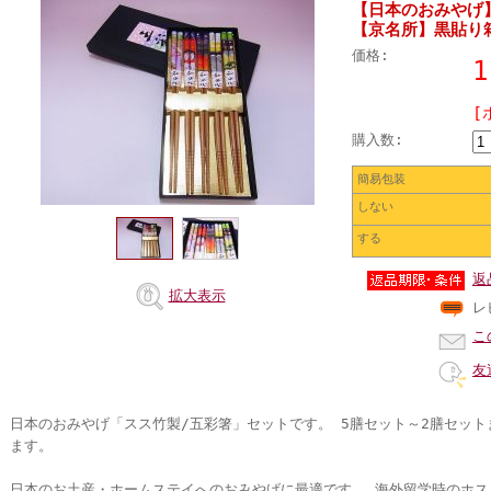
【日本のおみやげ
【京名所】黒貼り
価格:
1
[
購入数:
簡易包装
しない
する
返
拡大表示
レ
こ
友
日本のおみやげ「スス竹製/五彩箸」セットです。 5膳セット～2膳セッ
ます。
日本のお土産・ホームステイへのおみやげに最適です。 海外留学時のホス