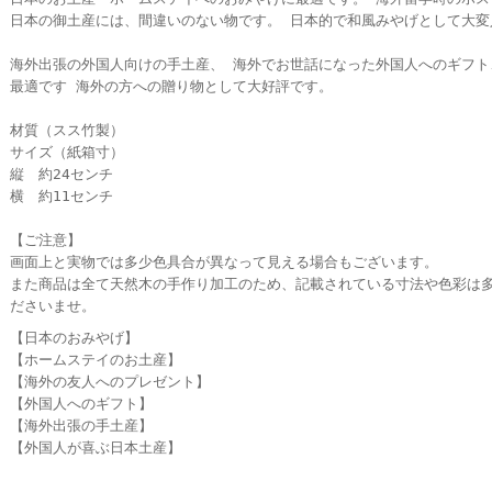
日本の御土産には、間違いのない物です。 日本的で和風みやげとして大変
海外出張の外国人向けの手土産、 海外でお世話になった外国人へのギフト
最適です 海外の方への贈り物として大好評です。
材質（スス竹製）
サイズ（紙箱寸）
縦 約24センチ
横 約11センチ
【ご注意】
画面上と実物では多少色具合が異なって見える場合もございます。
また商品は全て天然木の手作り加工のため、記載されている寸法や色彩は
ださいませ。
【日本のおみやげ】
【ホームステイのお土産】
【海外の友人へのプレゼント】
【外国人へのギフト】
【海外出張の手土産】
【外国人が喜ぶ日本土産】