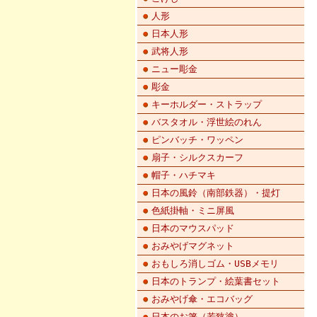
人形
日本人形
武将人形
ニュー彫金
彫金
キーホルダー・ストラップ
バスタオル・浮世絵のれん
ピンバッチ・ワッペン
扇子・シルクスカーフ
帽子・ハチマキ
日本の風鈴（南部鉄器）・提灯
色紙掛軸・ミニ屏風
日本のマウスパッド
おみやげマグネット
おもしろ消しゴム・USBメモリ
日本のトランプ・絵葉書セット
おみやげ傘・エコバッグ
日本のお箸（若狭塗）