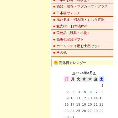
酒器・湯呑・マグカップ・グラス
日本画ウォッチ
福だるま・招き猫・すもう置物
観光CD・日本流DVD
民芸品（玩具・小物）
高級七宝焼ギフト
ホームステイ用お土産セット
その他
定休日カレンダー
＜
2026年8月
＞
日
月
火
水
木
金
土
1
2
3
4
5
6
7
8
9
10
11
12
13
14
15
16
17
18
19
20
21
22
23
24
25
26
27
28
29
30
31