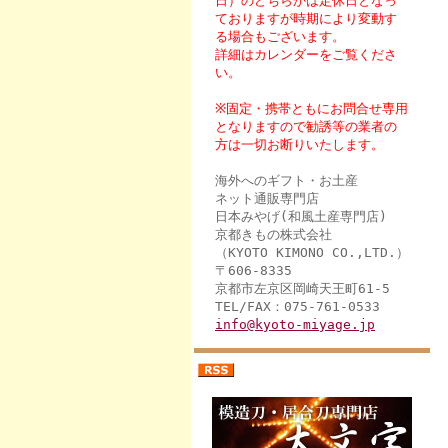
日）のどちらかは定休日となっ
ておりますが時期により変動す
る場合もございます。
詳細はカレンダーをご覧くださ
い。
※固定・携帯ともにお問合せ専用
となりますので勧誘等の業者の
方は一切お断りいたします。
海外へのギフト・お土産
ネット通販専門店
日本みやげ(和風土産専門店)
京都きもの株式会社
（KYOTO KIMONO CO.,LTD.）
〒606-8335
京都市左京区岡崎天王町61-5
TEL/FAX：075-761-0533
info@kyoto-miyage.jp